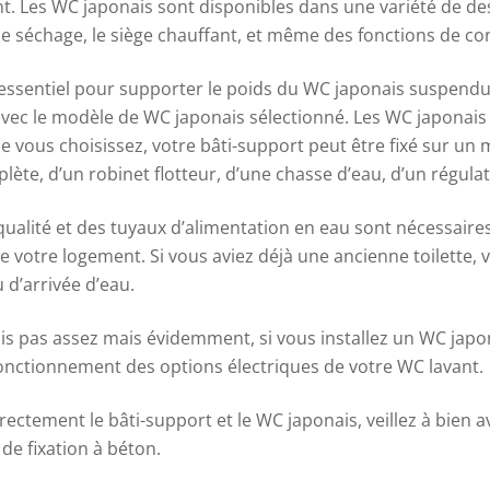
. Les WC japonais sont disponibles dans une variété de de
, le séchage, le siège chauffant, et même des fonctions de co
essentiel pour supporter le poids du WC japonais suspendu et
avec le modèle de WC japonais sélectionné. Les WC japonai
vous choisissez, votre bâti-support peut être fixé sur un mu
ète, d’un robinet flotteur, d’une chasse d’eau, d’un régulat
ualité et des tuyaux d’alimentation en eau sont nécessaires
votre logement. Si vous aviez déjà une ancienne toilette, v
 d’arrivée d’eau.
ais pas assez mais évidemment, si vous installez un WC japona
fonctionnement des options électriques de votre WC lavant.
rectement le bâti-support et le WC japonais, veillez à bien 
 de fixation à béton.