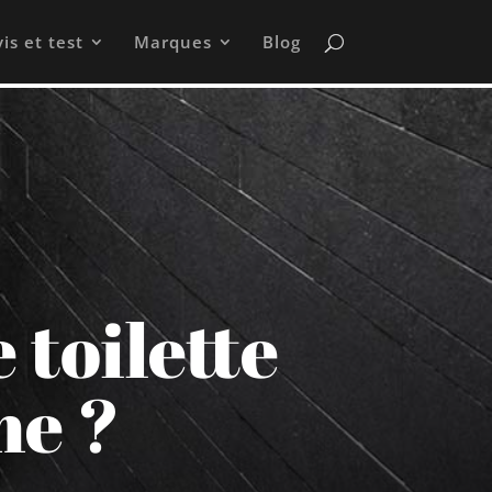
is et test
Marques
Blog
toilette
me ?